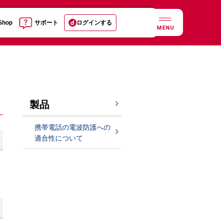
 Shop
サポート
ログインする
MENU
製品
携帯電話の電波防護への
適合性について