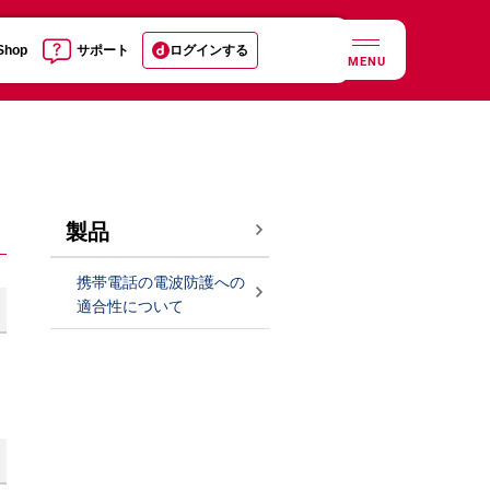
 Shop
サポート
ログインする
MENU
製品
携帯電話の電波防護への
適合性について