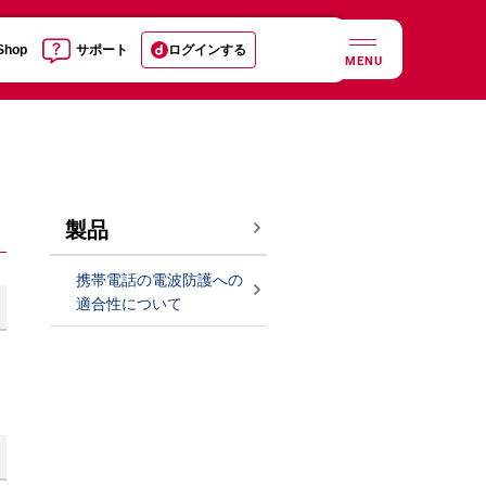
 Shop
サポート
ログインする
MENU
製品
携帯電話の電波防護への
適合性について