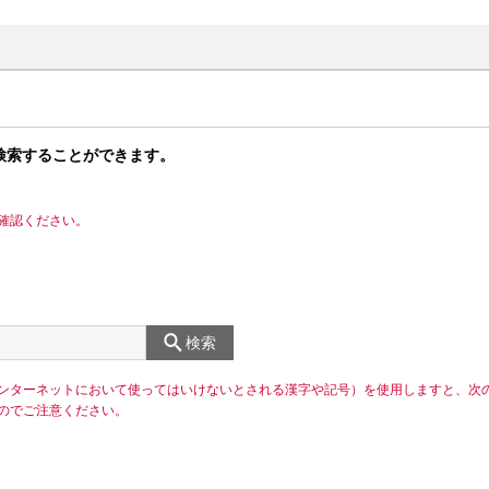
検索することができます。
確認ください。
検索
ンターネットにおいて使ってはいけないとされる漢字や記号）を使用しますと、次
のでご注意ください。