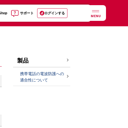
 Shop
サポート
ログインする
MENU
製品
携帯電話の電波防護への
適合性について