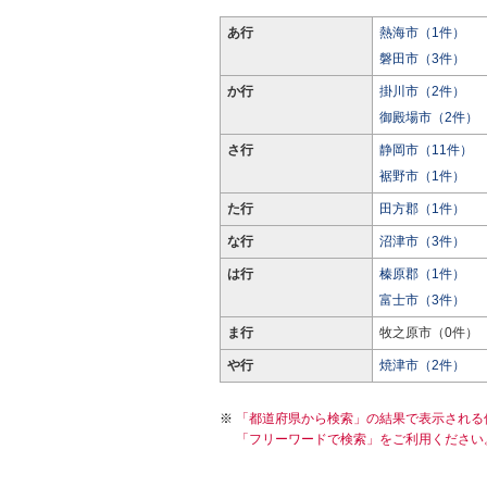
あ行
熱海市（1件）
磐田市（3件）
か行
掛川市（2件）
御殿場市（2件）
さ行
静岡市（11件）
裾野市（1件）
た行
田方郡（1件）
な行
沼津市（3件）
は行
榛原郡（1件）
富士市（3件）
ま行
牧之原市（0件）
や行
焼津市（2件）
「都道府県から検索」の結果で表示される
「フリーワードで検索」をご利用ください