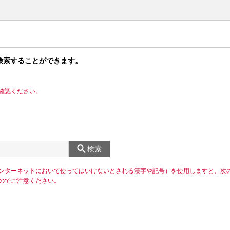
検索することができます。
確認ください。
検索
ンターネットにおいて使ってはいけないとされる漢字や記号）を使用しますと、次
のでご注意ください。