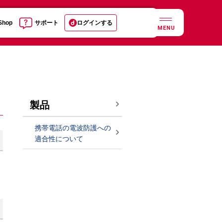
 Shop
サポート
ログインする
MENU
製品
携帯電話の電波防護への
適合性について