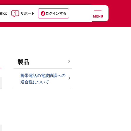
 Shop
サポート
ログインする
MENU
製品
携帯電話の電波防護への
適合性について