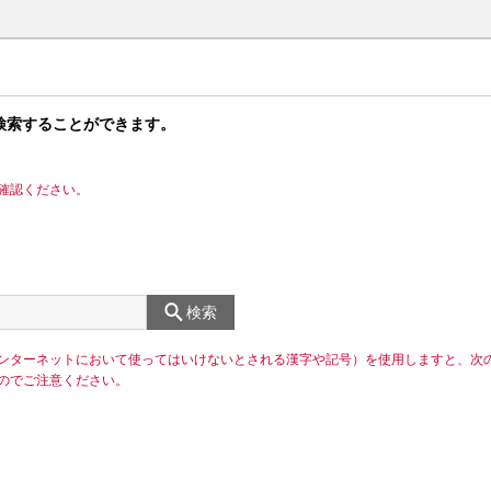
検索することができます。
確認ください。
検索
ンターネットにおいて使ってはいけないとされる漢字や記号）を使用しますと、次
のでご注意ください。