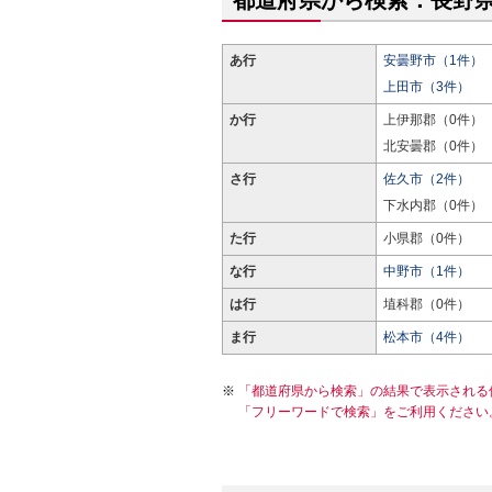
都道府県から検索：長野
あ行
安曇野市（1件）
上田市（3件）
か行
上伊那郡（0件）
北安曇郡（0件）
さ行
佐久市（2件）
下水内郡（0件）
た行
小県郡（0件）
な行
中野市（1件）
は行
埴科郡（0件）
ま行
松本市（4件）
「都道府県から検索」の結果で表示される
「フリーワードで検索」をご利用ください