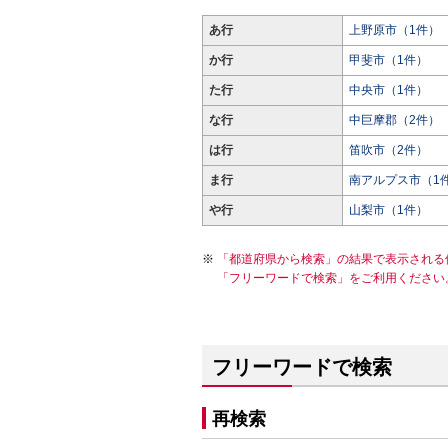
あ行
上野原市（1件）
か行
甲斐市（1件）
た行
中央市（1件）
な行
中巨摩郡（2件）
は行
笛吹市（2件）
ま行
南アルプス市（1
や行
山梨市（1件）
「都道府県から検索」の結果で表示される
「フリーワードで検索」をご利用ください
フリーワードで検索
再検索