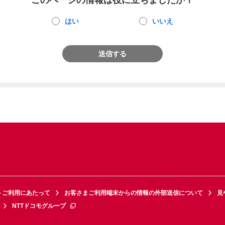
このページの情報は役に立ちましたか？
はい
いいえ
送信する
トご利用にあたって
お客さまご利用端末からの情報の外部送信について
見
NTTドコモグループ