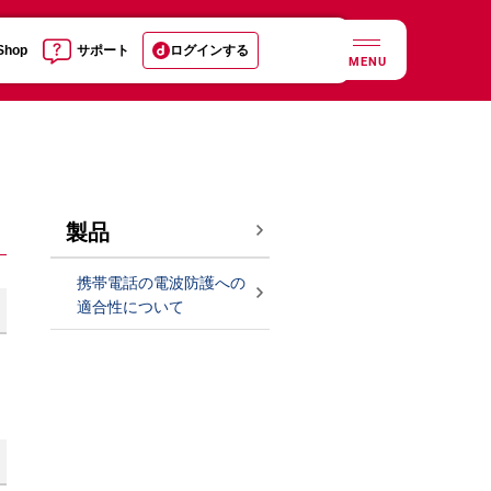
 Shop
サポート
ログインする
MENU
製品
携帯電話の電波防護への
適合性について