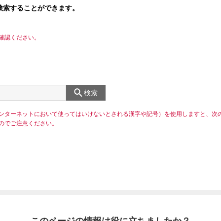
検索することができます。
確認ください。
検索
ンターネットにおいて使ってはいけないとされる漢字や記号）を使用しますと、次
のでご注意ください。