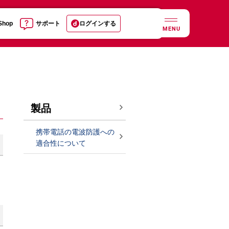
 Shop
サポート
ログインする
MENU
製品
携帯電話の電波防護への
適合性について