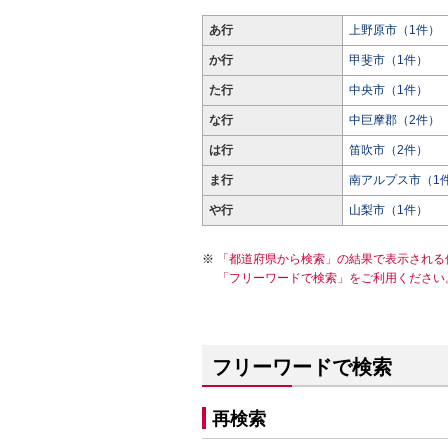
あ行
上野原市（1件）
か行
甲斐市（1件）
た行
中央市（1件）
な行
中巨摩郡（2件）
は行
笛吹市（2件）
ま行
南アルプス市（1
や行
山梨市（1件）
「都道府県から検索」の結果で表示される
「フリーワードで検索」をご利用ください
フリーワードで検索
再検索