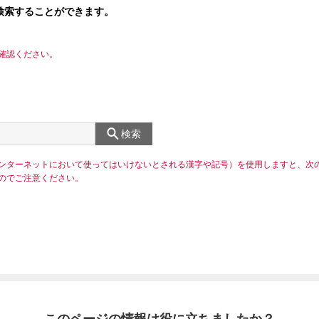
検索することができます。
確認ください。
検索
ンターネットにおいて使ってはいけないとされる漢字や記号）を使用しますと、次
のでご注意ください。