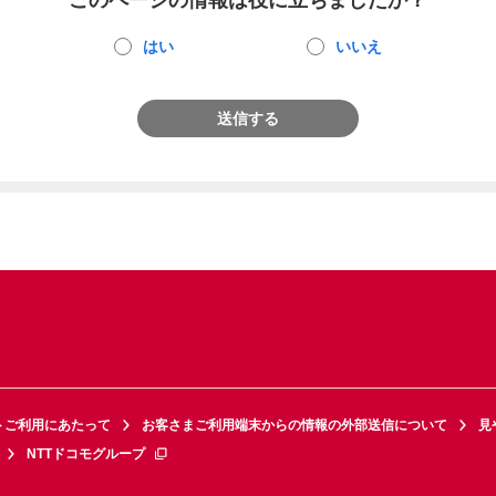
このページの情報は役に立ちましたか？
はい
いいえ
送信する
トご利用にあたって
お客さまご利用端末からの情報の外部送信について
見
NTTドコモグループ