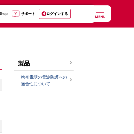
 Shop
サポート
ログインする
MENU
製品
携帯電話の電波防護への
適合性について