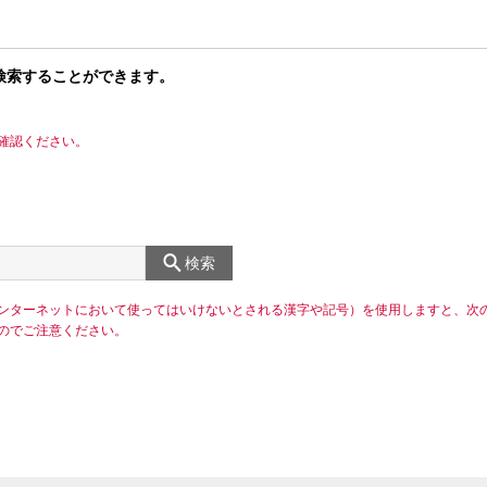
検索することができます。
確認ください。
検索
ンターネットにおいて使ってはいけないとされる漢字や記号）を使用しますと、次
のでご注意ください。