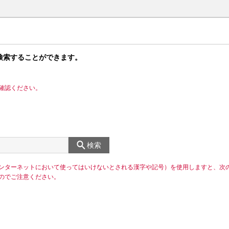
検索することができます。
確認ください。
検索
ンターネットにおいて使ってはいけないとされる漢字や記号）を使用しますと、次
のでご注意ください。