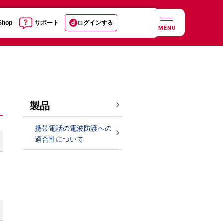
 Shop
サポート
ログインする
MENU
製品
携帯電話の電波防護への
適合性について