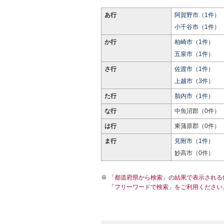
あ行
阿賀野市（1件）
小千谷市（1件）
か行
柏崎市（1件）
五泉市（1件）
さ行
佐渡市（1件）
上越市（3件）
た行
胎内市（1件）
な行
中魚沼郡（0件）
は行
東蒲原郡（0件）
ま行
見附市（1件）
妙高市（0件）
「都道府県から検索」の結果で表示される
「フリーワードで検索」をご利用ください