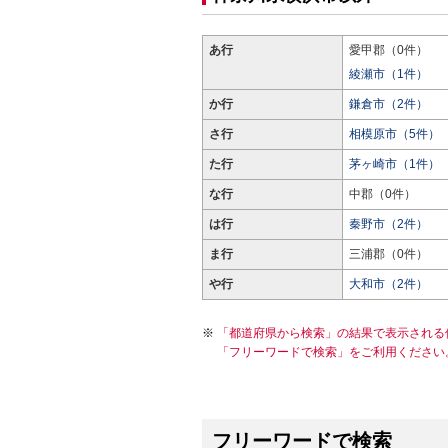
あ行
愛甲郡（0件）
綾瀬市（1件）
か行
鎌倉市（2件）
さ行
相模原市（5件）
た行
茅ヶ崎市（1件）
な行
中郡（0件）
は行
秦野市（2件）
ま行
三浦郡（0件）
や行
大和市（2件）
「都道府県から検索」の結果で表示される
「フリーワードで検索」をご利用ください
フリーワードで検索