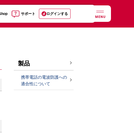
 Shop
サポート
ログインする
MENU
製品
携帯電話の電波防護への
適合性について