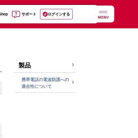
 Shop
サポート
ログインする
MENU
製品
携帯電話の電波防護への
適合性について