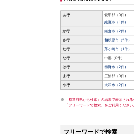
あ行
愛甲郡（0件）
綾瀬市（1件）
か行
鎌倉市（2件）
さ行
相模原市（5件）
た行
茅ヶ崎市（1件）
な行
中郡（0件）
は行
秦野市（2件）
ま行
三浦郡（0件）
や行
大和市（2件）
「都道府県から検索」の結果で表示される
「フリーワードで検索」をご利用ください
フリーワードで検索