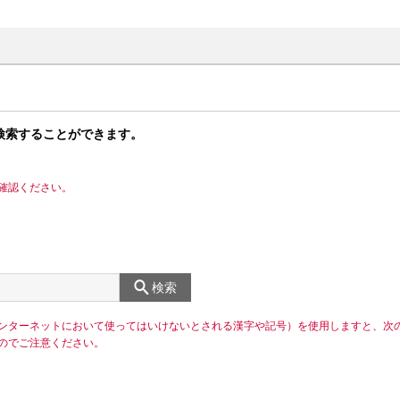
検索することができます。
確認ください。
検索
ンターネットにおいて使ってはいけないとされる漢字や記号）を使用しますと、次
のでご注意ください。