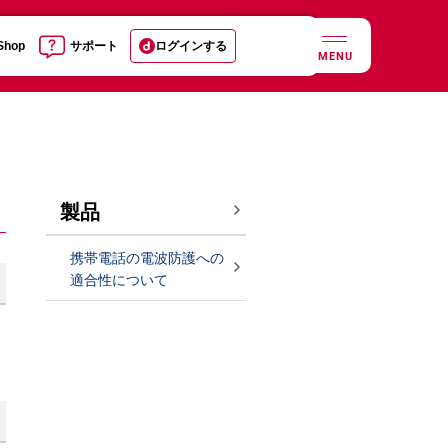
 Shop
サポート
ログインする
MENU
製品
携帯電話の電波防護への
適合性について