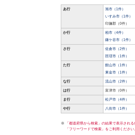
あ行
旭市（1件）
いすみ市（1件）
印旛郡（0件）
か行
柏市（4件）
鎌ケ谷市（1件）
さ行
佐倉市（2件）
匝瑳市（1件）
た行
館山市（1件）
東金市（1件）
な行
流山市（2件）
は行
富津市（0件）
ま行
松戸市（4件）
や行
八街市（1件）
「都道府県から検索」の結果で表示される
「フリーワードで検索」をご利用ください