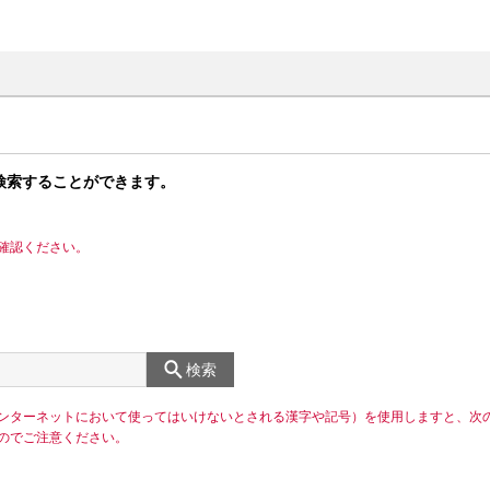
検索することができます。
確認ください。
検索
ンターネットにおいて使ってはいけないとされる漢字や記号）を使用しますと、次
のでご注意ください。