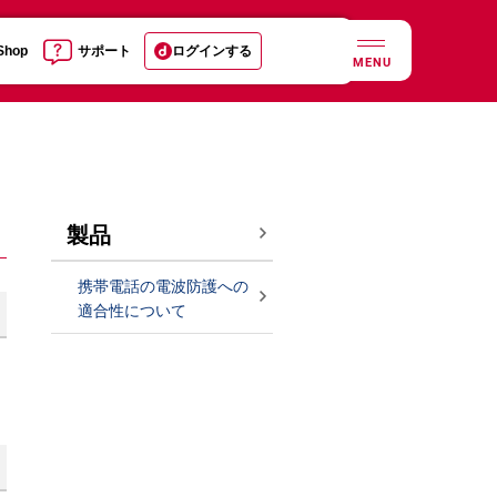
 Shop
サポート
ログインする
MENU
製品
携帯電話の電波防護への
適合性について