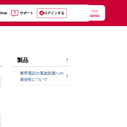
 Shop
サポート
ログインする
MENU
製品
携帯電話の電波防護への
適合性について