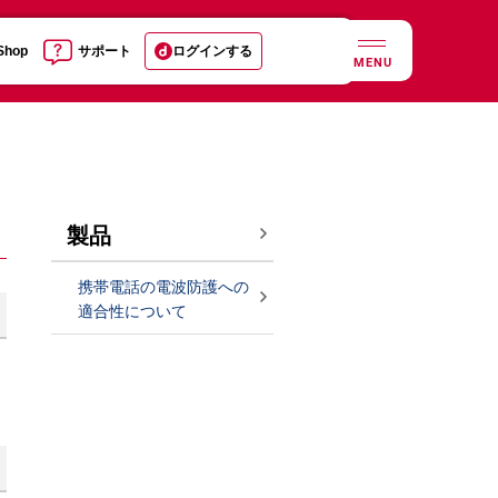
 Shop
サポート
ログインする
MENU
製品
携帯電話の電波防護への
適合性について