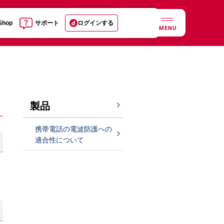
 Shop
サポート
ログインする
MENU
製品
携帯電話の電波防護への
適合性について