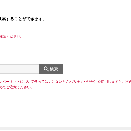
検索することができます。
確認ください。
検索
ンターネットにおいて使ってはいけないとされる漢字や記号）を使用しますと、次
のでご注意ください。