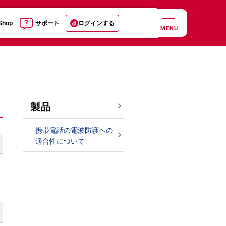
 Shop
サポート
ログインする
MENU
製品
携帯電話の電波防護への
適合性について