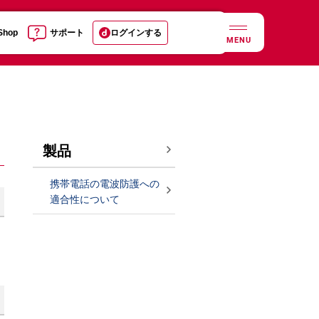
 Shop
サポート
ログインする
MENU
製品
携帯電話の電波防護への
適合性について