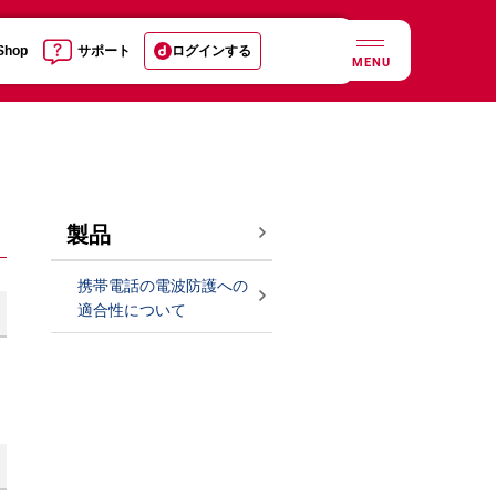
 Shop
サポート
ログインする
MENU
製品
携帯電話の電波防護への
適合性について