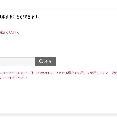
検索することができます。
確認ください。
検索
ンターネットにおいて使ってはいけないとされる漢字や記号）を使用しますと、次
のでご注意ください。