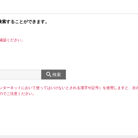
検索することができます。
確認ください。
検索
ンターネットにおいて使ってはいけないとされる漢字や記号）を使用しますと、次
のでご注意ください。