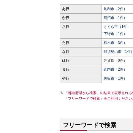
あ行
足利市（2件）
か行
鹿沼市（1件）
さ行
さくら市（1件）
下野市（1件）
た行
栃木市（3件）
な行
那須烏山市（1件
は行
芳賀郡（0件）
ま行
真岡市（2件）
や行
矢板市（1件）
「都道府県から検索」の結果で表示される
「フリーワードで検索」をご利用ください
フリーワードで検索