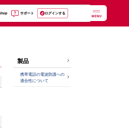
 Shop
サポート
ログインする
MENU
製品
携帯電話の電波防護への
適合性について