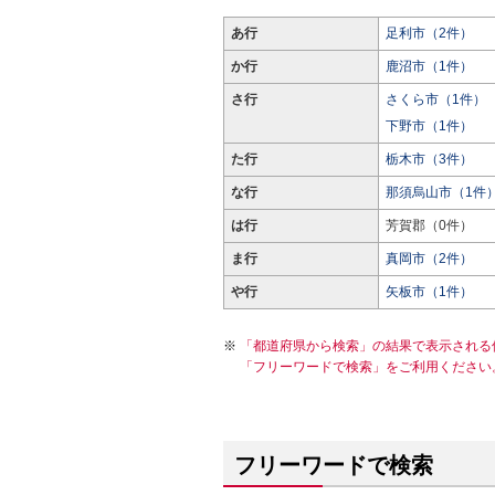
あ行
足利市（2件）
か行
鹿沼市（1件）
さ行
さくら市（1件）
下野市（1件）
た行
栃木市（3件）
な行
那須烏山市（1件
は行
芳賀郡（0件）
ま行
真岡市（2件）
や行
矢板市（1件）
「都道府県から検索」の結果で表示される
「フリーワードで検索」をご利用ください
フリーワードで検索