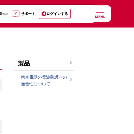
 Shop
サポート
ログインする
MENU
製品
携帯電話の電波防護への
適合性について