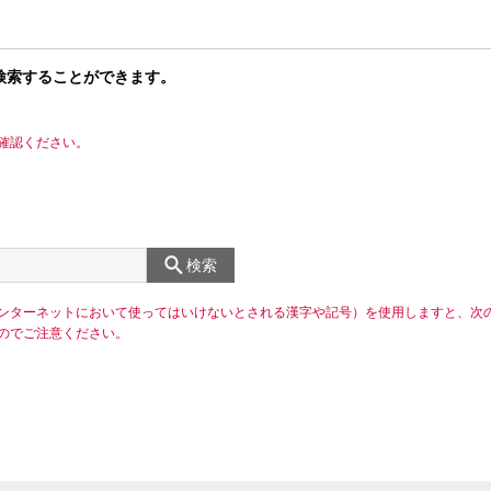
検索することができます。
確認ください。
検索
ンターネットにおいて使ってはいけないとされる漢字や記号）を使用しますと、次
のでご注意ください。