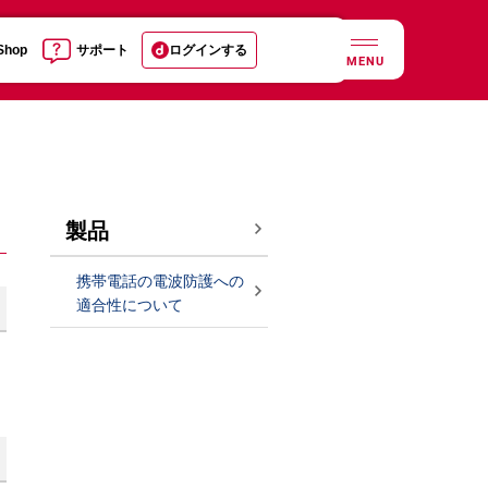
 Shop
サポート
ログインする
MENU
製品
携帯電話の電波防護への
適合性について