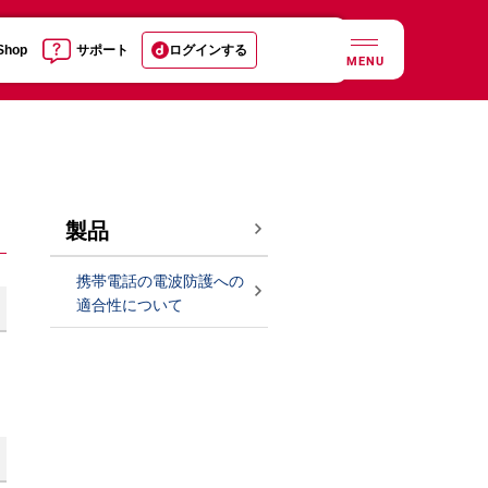
 Shop
サポート
ログインする
MENU
製品
携帯電話の電波防護への
適合性について