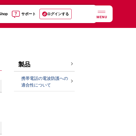
 Shop
サポート
ログインする
MENU
製品
携帯電話の電波防護への
適合性について