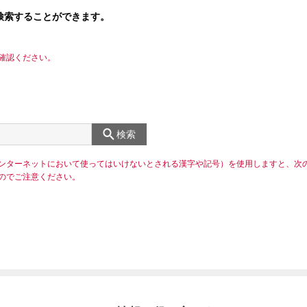
検索することができます。
確認ください。
検索
ンターネットにおいて使ってはいけないとされる漢字や記号）を使用しますと、次
のでご注意ください。