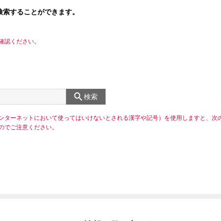
検索することができます。
確認ください。
検索
ンターネットにおいて使ってはいけないとされる漢字や記号）を使用しますと、次
のでご注意ください。