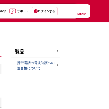
 Shop
サポート
ログインする
MENU
製品
携帯電話の電波防護への
適合性について