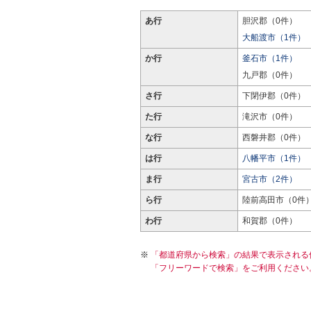
あ行
胆沢郡（0件）
大船渡市（1件）
か行
釜石市（1件）
九戸郡（0件）
さ行
下閉伊郡（0件）
た行
滝沢市（0件）
な行
西磐井郡（0件）
は行
八幡平市（1件）
ま行
宮古市（2件）
ら行
陸前高田市（0件
わ行
和賀郡（0件）
「都道府県から検索」の結果で表示される
「フリーワードで検索」をご利用ください