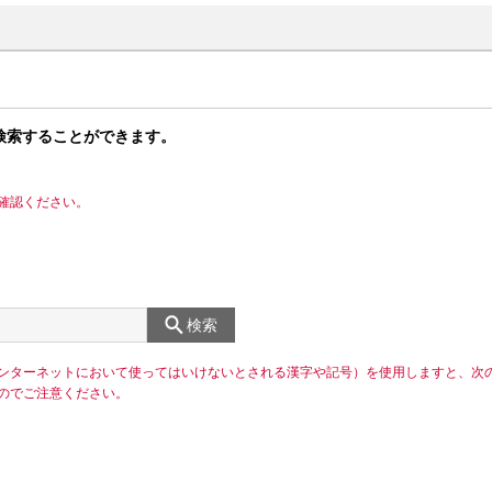
検索することができます。
確認ください。
検索
ンターネットにおいて使ってはいけないとされる漢字や記号）を使用しますと、次
のでご注意ください。