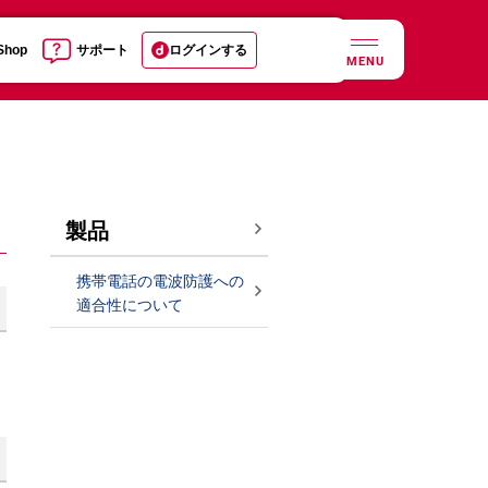
 Shop
サポート
ログインする
MENU
製品
携帯電話の電波防護への
適合性について