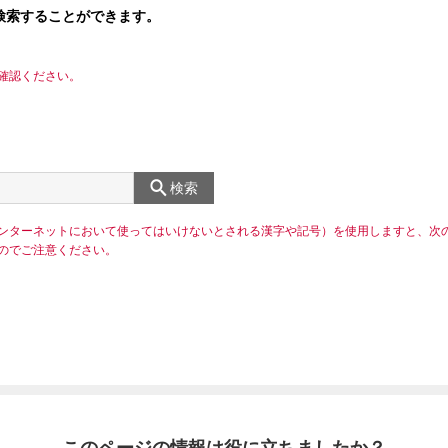
検索することができます。
確認ください。
検索
ンターネットにおいて使ってはいけないとされる漢字や記号）を使用しますと、次
のでご注意ください。