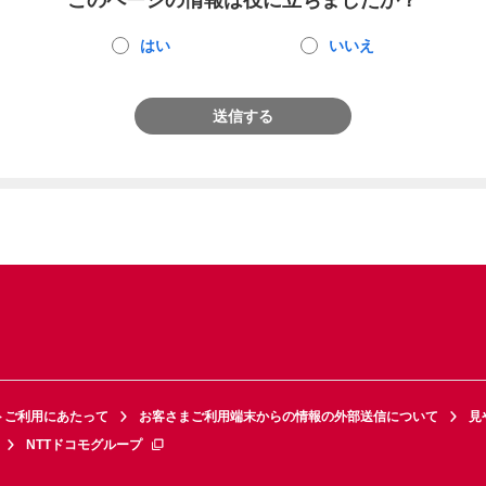
このページの情報は役に立ちましたか？
はい
いいえ
送信する
トご利用にあたって
お客さまご利用端末からの情報の外部送信について
見
NTTドコモグループ