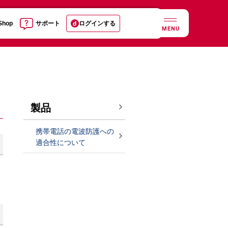
 Shop
サポート
ログインする
MENU
製品
携帯電話の電波防護への
適合性について