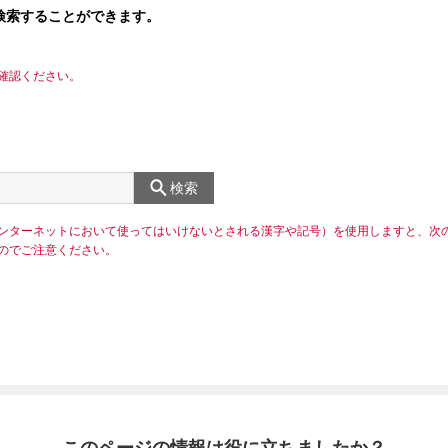
検索することができます。
確認ください。
検索
ンターネットにおいて使ってはいけないとされる漢字や記号）を使用しますと、次
のでご注意ください。