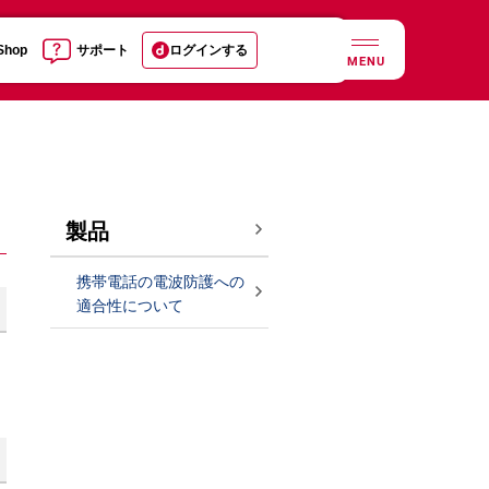
 Shop
サポート
ログインする
MENU
製品
携帯電話の電波防護への
適合性について