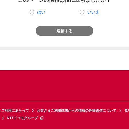
このページの情報は役に立ちましたか？
はい
いいえ
送信する
トご利用にあたって
お客さまご利用端末からの情報の外部送信について
見
NTTドコモグループ