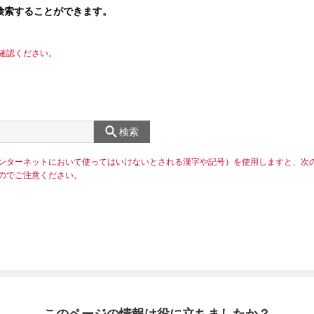
検索することができます。
確認ください。
検索
ンターネットにおいて使ってはいけないとされる漢字や記号）を使用しますと、次
のでご注意ください。