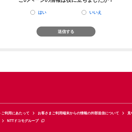
このページの情報は役に立ちましたか？
はい
いいえ
送信する
トご利用にあたって
お客さまご利用端末からの情報の外部送信について
見
NTTドコモグループ