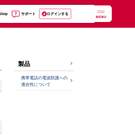
 Shop
サポート
ログインする
MENU
製品
携帯電話の電波防護への
適合性について