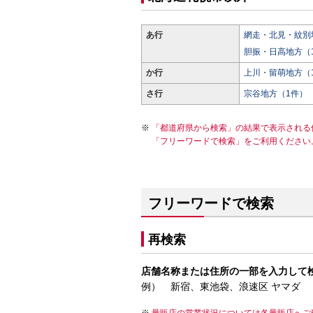
あ行
網走・北見・紋別
胆振・日高地方（
か行
上川・留萌地方（
さ行
宗谷地方（1件）
「都道府県から検索」の結果で表示される
「フリーワードで検索」をご利用ください
フリーワードで検索
再検索
店舗名称または住所の一部を入力して
例） 新宿、東池袋、浪速区 ヤマダ