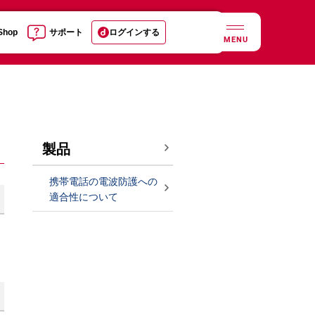
 Shop
サポート
ログインする
MENU
製品
携帯電話の電波防護への
適合性について