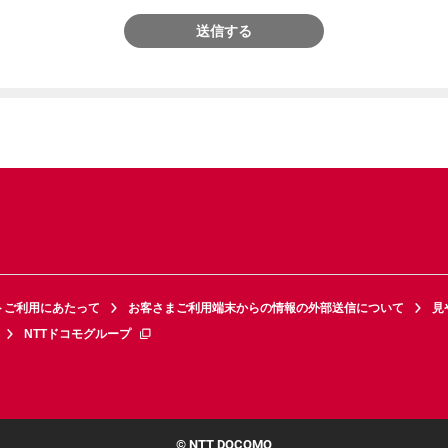
送信する
トご利用にあたって
お客さまご利用端末からの情報の外部送信について
見
NTTドコモグループ
© NTT DOCOMO