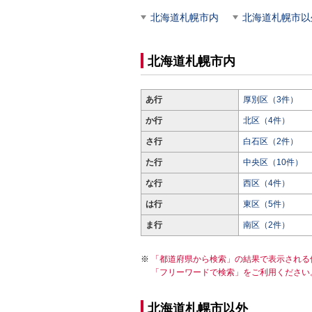
北海道札幌市内
北海道札幌市以
北海道札幌市内
あ行
厚別区（3件）
か行
北区（4件）
さ行
白石区（2件）
た行
中央区（10件）
な行
西区（4件）
は行
東区（5件）
ま行
南区（2件）
「都道府県から検索」の結果で表示される
「フリーワードで検索」をご利用ください
北海道札幌市以外