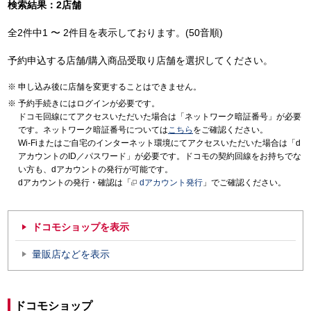
検索結果：2店舗
全2件中1 〜 2件目を表示しております。(50音順)
予約申込する店舗/購入商品受取り店舗を選択してください。
申し込み後に店舗を変更することはできません。
予約手続きにはログインが必要です。
ドコモ回線にてアクセスいただいた場合は「ネットワーク暗証番号」が必要
です。ネットワーク暗証番号については
こちら
をご確認ください。
Wi-Fiまたはご自宅のインターネット環境にてアクセスいただいた場合は「d
アカウントのID／パスワード」が必要です。ドコモの契約回線をお持ちでな
い方も、dアカウントの発行が可能です。
dアカウントの発行・確認は「
dアカウント発行
」でご確認ください。
ドコモショップを表示
量販店などを表示
ドコモショップ