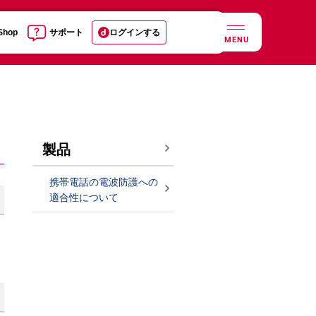
 Shop
サポート
ログインする
MENU
製品
携帯電話の電波防護への
適合性について