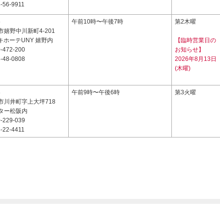
-56-9911
5
午前10時〜午後7時
第2木曜
嬉野中川新町4-201
キホーテUNY 嬉野内
【臨時営業日の
-472-200
お知らせ】
-48-0808
2026年8月13日
(木曜)
8
午前9時〜午後6時
第3火曜
市川井町字上大坪718
ター松阪内
-229-039
-22-4411