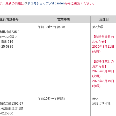
す。最新の情報は
ドコモショップ／d garden
からご確認ください。
住所/電話番号
営業時間
定休日
5
午前10時〜午後7時
第2火曜
田村町235-1
モール松阪内
【臨時営業日の
-588-516
お知らせ】
-25-5885
2026年8月11日
(火曜)
【臨時休業日の
お知らせ】
2026年8月18日
(火曜)
2026年8月19日
(水曜)
2
午前10時〜午後8時
無休
船江町1392-27
施設に準ずる
ン松阪船江店 1階
-012-300