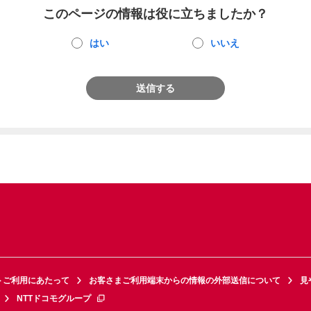
このページの情報は役に立ちましたか？
はい
いいえ
送信する
トご利用にあたって
お客さまご利用端末からの情報の外部送信について
見
NTTドコモグループ