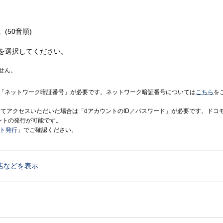
(50音順)
を選択してください。
せん。
「ネットワーク暗証番号」が必要です。ネットワーク暗証番号については
こちら
を
境にてアクセスいただいた場合は「dアカウントのID／パスワード」が必要です。ドコ
ントの発行が可能です。
ント発行
」でご確認ください。
店などを表示