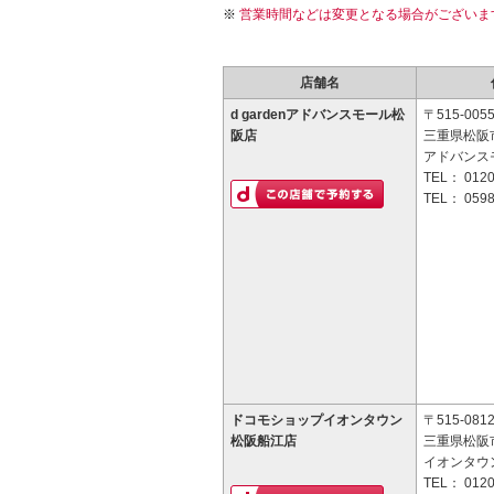
営業時間などは変更となる場合がございま
店舗名
d gardenアドバンスモール松
〒515-005
阪店
三重県松阪市
アドバンス
TEL：
0120
TEL：
0598
ドコモショップイオンタウン
〒515-081
松阪船江店
三重県松阪市
イオンタウ
TEL：
0120