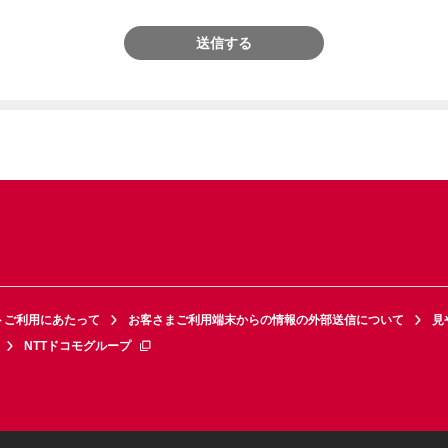
送信する
トご利用にあたって
お客さまご利用端末からの情報の外部送信について
見
NTTドコモグループ