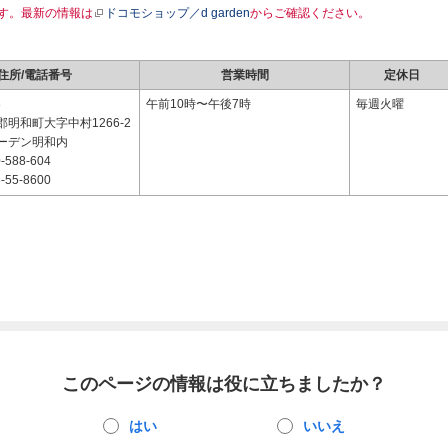
す。最新の情報は
ドコモショップ／d garden
からご確認ください。
住所/電話番号
営業時間
定休日
8
午前10時〜午後7時
毎週火曜
明和町大字中村1266-2
ーデン明和内
-588-604
-55-8600
このページの情報は役に立ちましたか？
はい
いいえ