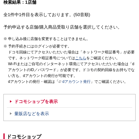
検索結果：1店舗
全1件中1件目を表示しております。(50音順)
予約申込する店舗/購入商品受取り店舗を選択してください。
申し込み後に店舗を変更することはできません。
予約手続きにはログインが必要です。
ドコモ回線にてアクセスいただいた場合は「ネットワーク暗証番号」が必要
です。ネットワーク暗証番号については
こちら
をご確認ください。
Wi-Fiまたはご自宅のインターネット環境にてアクセスいただいた場合は「d
アカウントのID／パスワード」が必要です。ドコモの契約回線をお持ちでな
い方も、dアカウントの発行が可能です。
dアカウントの発行・確認は「
dアカウント発行
」でご確認ください。
ドコモショップを表示
量販店などを表示
ドコモショップ