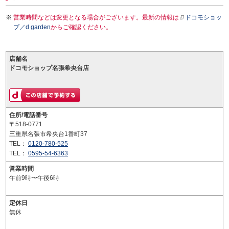
営業時間などは変更となる場合がございます。最新の情報は
ドコモショッ
プ／d garden
からご確認ください。
店舗名
ドコモショップ名張希央台店
住所/電話番号
〒518-0771
三重県名張市希央台1番町37
TEL：
0120-780-525
TEL：
0595-54-6363
営業時間
午前9時〜午後6時
定休日
無休