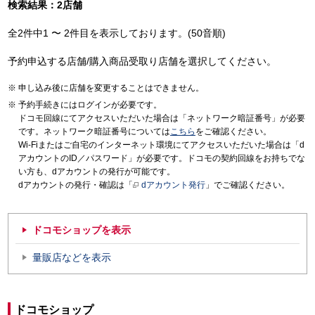
検索結果：2店舗
全2件中1 〜 2件目を表示しております。(50音順)
予約申込する店舗/購入商品受取り店舗を選択してください。
申し込み後に店舗を変更することはできません。
予約手続きにはログインが必要です。
ドコモ回線にてアクセスいただいた場合は「ネットワーク暗証番号」が必要
です。ネットワーク暗証番号については
こちら
をご確認ください。
Wi-Fiまたはご自宅のインターネット環境にてアクセスいただいた場合は「d
アカウントのID／パスワード」が必要です。ドコモの契約回線をお持ちでな
い方も、dアカウントの発行が可能です。
dアカウントの発行・確認は「
dアカウント発行
」でご確認ください。
ドコモショップを表示
量販店などを表示
ドコモショップ