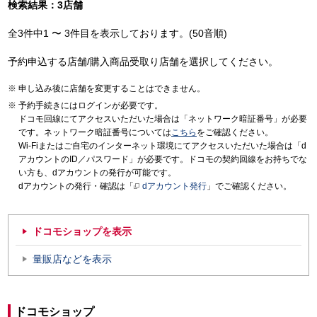
検索結果：3店舗
全3件中1 〜 3件目を表示しております。(50音順)
予約申込する店舗/購入商品受取り店舗を選択してください。
申し込み後に店舗を変更することはできません。
予約手続きにはログインが必要です。
ドコモ回線にてアクセスいただいた場合は「ネットワーク暗証番号」が必要
です。ネットワーク暗証番号については
こちら
をご確認ください。
Wi-Fiまたはご自宅のインターネット環境にてアクセスいただいた場合は「d
アカウントのID／パスワード」が必要です。ドコモの契約回線をお持ちでな
い方も、dアカウントの発行が可能です。
dアカウントの発行・確認は「
dアカウント発行
」でご確認ください。
ドコモショップを表示
量販店などを表示
ドコモショップ