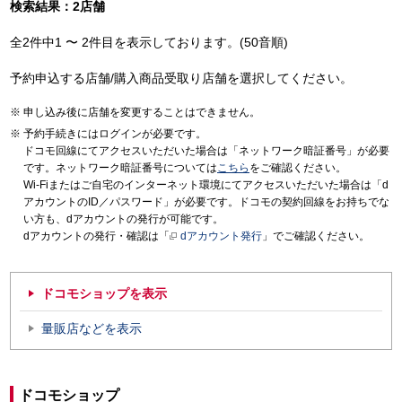
検索結果：2店舗
全2件中1 〜 2件目を表示しております。(50音順)
予約申込する店舗/購入商品受取り店舗を選択してください。
申し込み後に店舗を変更することはできません。
予約手続きにはログインが必要です。
ドコモ回線にてアクセスいただいた場合は「ネットワーク暗証番号」が必要
です。ネットワーク暗証番号については
こちら
をご確認ください。
Wi-Fiまたはご自宅のインターネット環境にてアクセスいただいた場合は「d
アカウントのID／パスワード」が必要です。ドコモの契約回線をお持ちでな
い方も、dアカウントの発行が可能です。
dアカウントの発行・確認は「
dアカウント発行
」でご確認ください。
ドコモショップを表示
量販店などを表示
ドコモショップ