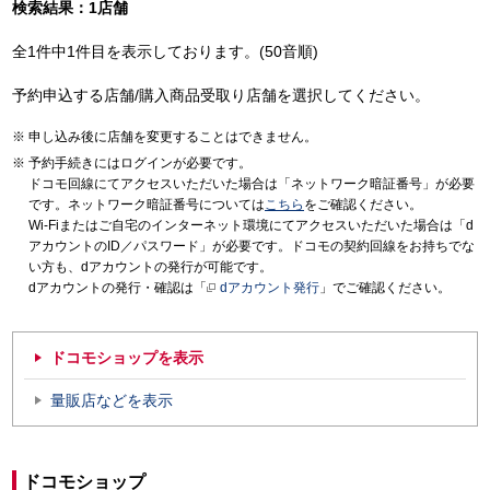
検索結果：1店舗
全1件中1件目を表示しております。(50音順)
予約申込する店舗/購入商品受取り店舗を選択してください。
申し込み後に店舗を変更することはできません。
予約手続きにはログインが必要です。
ドコモ回線にてアクセスいただいた場合は「ネットワーク暗証番号」が必要
です。ネットワーク暗証番号については
こちら
をご確認ください。
Wi-Fiまたはご自宅のインターネット環境にてアクセスいただいた場合は「d
アカウントのID／パスワード」が必要です。ドコモの契約回線をお持ちでな
い方も、dアカウントの発行が可能です。
dアカウントの発行・確認は「
dアカウント発行
」でご確認ください。
ドコモショップを表示
量販店などを表示
ドコモショップ