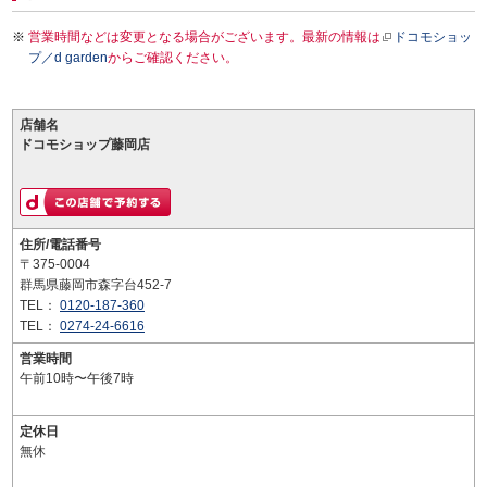
営業時間などは変更となる場合がございます。最新の情報は
ドコモショッ
プ／d garden
からご確認ください。
店舗名
ドコモショップ藤岡店
住所/電話番号
〒375-0004
群馬県藤岡市森字台452-7
TEL：
0120-187-360
TEL：
0274-24-6616
営業時間
午前10時〜午後7時
定休日
無休