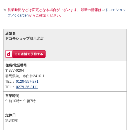
営業時間などは変更となる場合がございます。最新の情報は
ドコモショッ
プ／d garden
からご確認ください。
店舗名
ドコモショップ渋川北店
住所/電話番号
〒377-0204
群馬県渋川市白井2410-1
TEL：
0120-557-271
TEL：
0279-26-3111
営業時間
午前10時〜午後7時
定休日
第3水曜