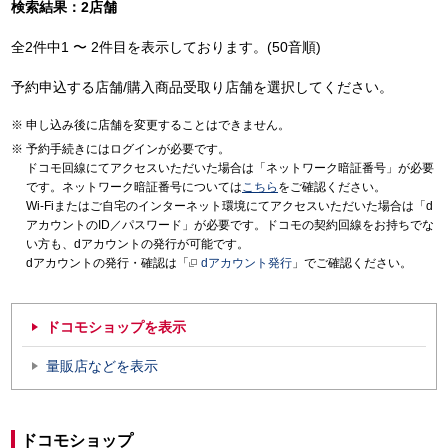
検索結果：2店舗
全2件中1 〜 2件目を表示しております。(50音順)
予約申込する店舗/購入商品受取り店舗を選択してください。
申し込み後に店舗を変更することはできません。
予約手続きにはログインが必要です。
ドコモ回線にてアクセスいただいた場合は「ネットワーク暗証番号」が必要
です。ネットワーク暗証番号については
こちら
をご確認ください。
Wi-Fiまたはご自宅のインターネット環境にてアクセスいただいた場合は「d
アカウントのID／パスワード」が必要です。ドコモの契約回線をお持ちでな
い方も、dアカウントの発行が可能です。
dアカウントの発行・確認は「
dアカウント発行
」でご確認ください。
ドコモショップを表示
量販店などを表示
ドコモショップ