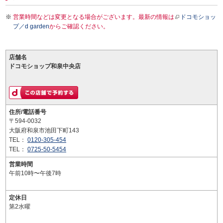
営業時間などは変更となる場合がございます。最新の情報は
ドコモショッ
プ／d garden
からご確認ください。
店舗名
ドコモショップ和泉中央店
住所/電話番号
〒594-0032
大阪府和泉市池田下町143
TEL：
0120-305-454
TEL：
0725-50-5454
営業時間
午前10時〜午後7時
定休日
第2水曜