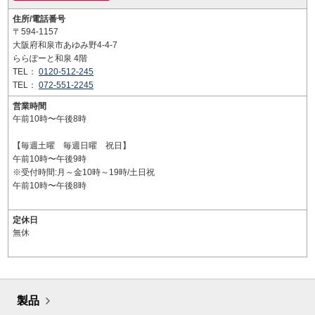
住所/電話番号
〒594-1157
大阪府和泉市あゆみ野4-4-7
ららぽーと和泉 4階
TEL：
0120-512-245
TEL：
072-551-2245
営業時間
午前10時〜午後8時
【毎週土曜 毎週日曜 祝日】
午前10時〜午後9時
※受付時間:月～金10時～19時/土日祝
午前10時〜午後8時
定休日
無休
製品