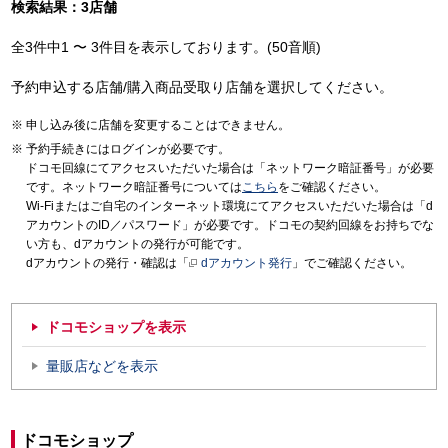
検索結果：3店舗
全3件中1 〜 3件目を表示しております。(50音順)
予約申込する店舗/購入商品受取り店舗を選択してください。
申し込み後に店舗を変更することはできません。
予約手続きにはログインが必要です。
ドコモ回線にてアクセスいただいた場合は「ネットワーク暗証番号」が必要
です。ネットワーク暗証番号については
こちら
をご確認ください。
Wi-Fiまたはご自宅のインターネット環境にてアクセスいただいた場合は「d
アカウントのID／パスワード」が必要です。ドコモの契約回線をお持ちでな
い方も、dアカウントの発行が可能です。
dアカウントの発行・確認は「
dアカウント発行
」でご確認ください。
ドコモショップを表示
量販店などを表示
ドコモショップ