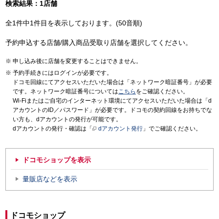
検索結果：1店舗
全1件中1件目を表示しております。(50音順)
予約申込する店舗/購入商品受取り店舗を選択してください。
申し込み後に店舗を変更することはできません。
予約手続きにはログインが必要です。
ドコモ回線にてアクセスいただいた場合は「ネットワーク暗証番号」が必要
です。ネットワーク暗証番号については
こちら
をご確認ください。
Wi-Fiまたはご自宅のインターネット環境にてアクセスいただいた場合は「d
アカウントのID／パスワード」が必要です。ドコモの契約回線をお持ちでな
い方も、dアカウントの発行が可能です。
dアカウントの発行・確認は「
dアカウント発行
」でご確認ください。
ドコモショップを表示
量販店などを表示
ドコモショップ