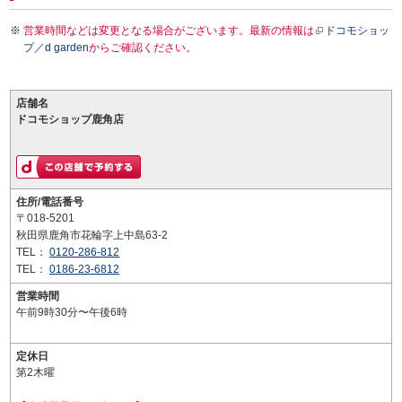
営業時間などは変更となる場合がございます。最新の情報は
ドコモショッ
プ／d garden
からご確認ください。
店舗名
ドコモショップ鹿角店
住所/電話番号
〒018-5201
秋田県鹿角市花輪字上中島63-2
TEL：
0120-286-812
TEL：
0186-23-6812
営業時間
午前9時30分〜午後6時
定休日
第2木曜