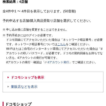
検索結果：4店舗
全4件中1 〜 4件目を表示しております。(50音順)
予約申込する店舗/購入商品受取り店舗を選択してください。
申し込み後に店舗を変更することはできません。
予約手続きにはログインが必要です。
ドコモ回線にてアクセスいただいた場合は「ネットワーク暗証番号」が必要
です。ネットワーク暗証番号については
こちら
をご確認ください。
Wi-Fiまたはご自宅のインターネット環境にてアクセスいただいた場合は「d
アカウントのID／パスワード」が必要です。ドコモの契約回線をお持ちでな
い方も、dアカウントの発行が可能です。
dアカウントの発行・確認は「
dアカウント発行
」でご確認ください。
ドコモショップを表示
量販店などを表示
ドコモショップ