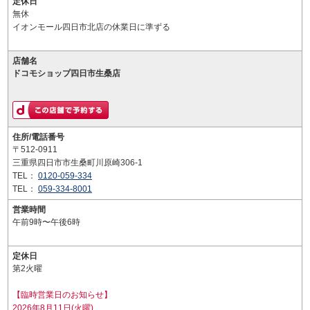
定休日
無休
イオンモール四日市北店の休業日に準ずる
店舗名
ドコモショップ四日市生桑店
住所/電話番号
〒512-0911
三重県四日市市生桑町川原崎306-1
TEL：
0120-059-334
TEL：
059-334-8001
営業時間
午前9時〜午後6時
定休日
第2火曜
【臨時営業日のお知らせ】
2026年8月11日(火曜)