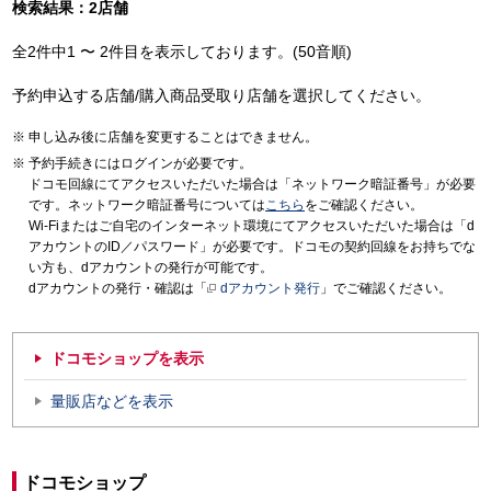
検索結果：2店舗
全2件中1 〜 2件目を表示しております。(50音順)
予約申込する店舗/購入商品受取り店舗を選択してください。
申し込み後に店舗を変更することはできません。
予約手続きにはログインが必要です。
ドコモ回線にてアクセスいただいた場合は「ネットワーク暗証番号」が必要
です。ネットワーク暗証番号については
こちら
をご確認ください。
Wi-Fiまたはご自宅のインターネット環境にてアクセスいただいた場合は「d
アカウントのID／パスワード」が必要です。ドコモの契約回線をお持ちでな
い方も、dアカウントの発行が可能です。
dアカウントの発行・確認は「
dアカウント発行
」でご確認ください。
ドコモショップを表示
量販店などを表示
ドコモショップ