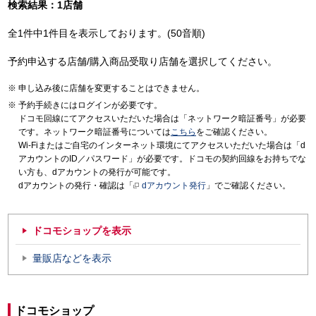
検索結果：1店舗
全1件中1件目を表示しております。(50音順)
予約申込する店舗/購入商品受取り店舗を選択してください。
申し込み後に店舗を変更することはできません。
予約手続きにはログインが必要です。
ドコモ回線にてアクセスいただいた場合は「ネットワーク暗証番号」が必要
です。ネットワーク暗証番号については
こちら
をご確認ください。
Wi-Fiまたはご自宅のインターネット環境にてアクセスいただいた場合は「d
アカウントのID／パスワード」が必要です。ドコモの契約回線をお持ちでな
い方も、dアカウントの発行が可能です。
dアカウントの発行・確認は「
dアカウント発行
」でご確認ください。
ドコモショップを表示
量販店などを表示
ドコモショップ