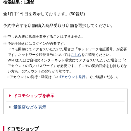
検索結果：1店舗
全1件中1件目を表示しております。(50音順)
予約申込する店舗/購入商品受取り店舗を選択してください。
申し込み後に店舗を変更することはできません。
予約手続きにはログインが必要です。
ドコモ回線にてアクセスいただいた場合は「ネットワーク暗証番号」が必要
です。ネットワーク暗証番号については
こちら
をご確認ください。
Wi-Fiまたはご自宅のインターネット環境にてアクセスいただいた場合は「d
アカウントのID／パスワード」が必要です。ドコモの契約回線をお持ちでな
い方も、dアカウントの発行が可能です。
dアカウントの発行・確認は「
dアカウント発行
」でご確認ください。
ドコモショップを表示
量販店などを表示
ドコモショップ