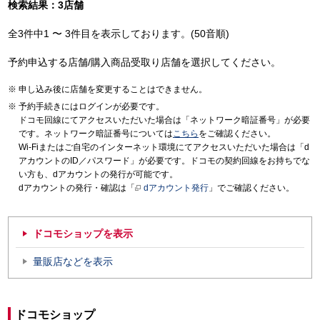
検索結果：3店舗
全3件中1 〜 3件目を表示しております。(50音順)
予約申込する店舗/購入商品受取り店舗を選択してください。
申し込み後に店舗を変更することはできません。
予約手続きにはログインが必要です。
ドコモ回線にてアクセスいただいた場合は「ネットワーク暗証番号」が必要
です。ネットワーク暗証番号については
こちら
をご確認ください。
Wi-Fiまたはご自宅のインターネット環境にてアクセスいただいた場合は「d
アカウントのID／パスワード」が必要です。ドコモの契約回線をお持ちでな
い方も、dアカウントの発行が可能です。
dアカウントの発行・確認は「
dアカウント発行
」でご確認ください。
ドコモショップを表示
量販店などを表示
ドコモショップ