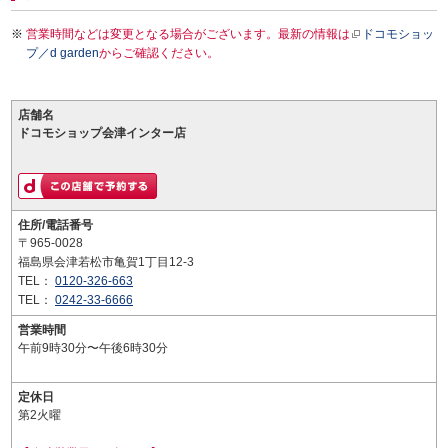
営業時間などは変更となる場合がございます。最新の情報は
ドコモショッ
プ／d garden
からご確認ください。
店舗名
ドコモショップ会津インター店
住所/電話番号
〒965-0028
福島県会津若松市亀賀1丁目12-3
TEL：
0120-326-663
TEL：
0242-33-6666
営業時間
午前9時30分〜午後6時30分
定休日
第2火曜