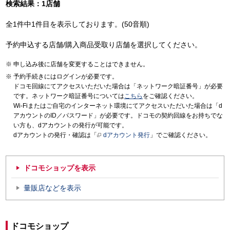
検索結果：1店舗
全1件中1件目を表示しております。(50音順)
予約申込する店舗/購入商品受取り店舗を選択してください。
申し込み後に店舗を変更することはできません。
予約手続きにはログインが必要です。
ドコモ回線にてアクセスいただいた場合は「ネットワーク暗証番号」が必要
です。ネットワーク暗証番号については
こちら
をご確認ください。
Wi-Fiまたはご自宅のインターネット環境にてアクセスいただいた場合は「d
アカウントのID／パスワード」が必要です。ドコモの契約回線をお持ちでな
い方も、dアカウントの発行が可能です。
dアカウントの発行・確認は「
dアカウント発行
」でご確認ください。
ドコモショップを表示
量販店などを表示
ドコモショップ