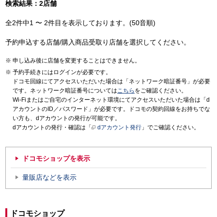
検索結果：2店舗
全2件中1 〜 2件目を表示しております。(50音順)
予約申込する店舗/購入商品受取り店舗を選択してください。
申し込み後に店舗を変更することはできません。
予約手続きにはログインが必要です。
ドコモ回線にてアクセスいただいた場合は「ネットワーク暗証番号」が必要
です。ネットワーク暗証番号については
こちら
をご確認ください。
Wi-Fiまたはご自宅のインターネット環境にてアクセスいただいた場合は「d
アカウントのID／パスワード」が必要です。ドコモの契約回線をお持ちでな
い方も、dアカウントの発行が可能です。
dアカウントの発行・確認は「
dアカウント発行
」でご確認ください。
ドコモショップを表示
量販店などを表示
ドコモショップ