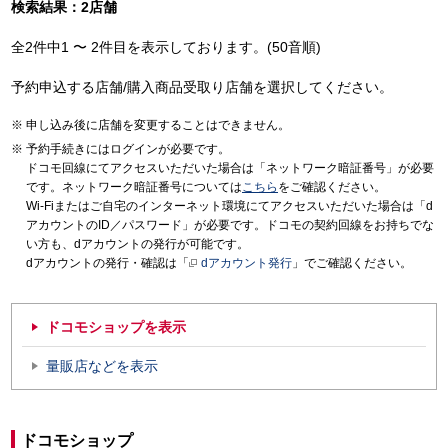
検索結果：2店舗
全2件中1 〜 2件目を表示しております。(50音順)
予約申込する店舗/購入商品受取り店舗を選択してください。
申し込み後に店舗を変更することはできません。
予約手続きにはログインが必要です。
ドコモ回線にてアクセスいただいた場合は「ネットワーク暗証番号」が必要
です。ネットワーク暗証番号については
こちら
をご確認ください。
Wi-Fiまたはご自宅のインターネット環境にてアクセスいただいた場合は「d
アカウントのID／パスワード」が必要です。ドコモの契約回線をお持ちでな
い方も、dアカウントの発行が可能です。
dアカウントの発行・確認は「
dアカウント発行
」でご確認ください。
ドコモショップを表示
量販店などを表示
ドコモショップ